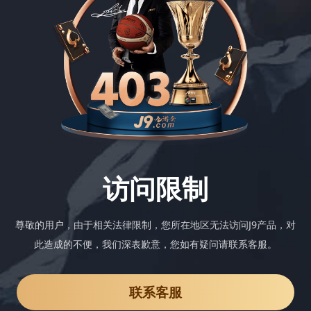
访问限制
尊敬的用户，由于相关法律限制，您所在地区无法访问J9产品，对
此造成的不便，我们深表歉意，您如有疑问请联系客服。
联系客服